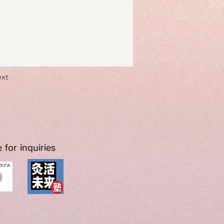
xt
 for inquiries