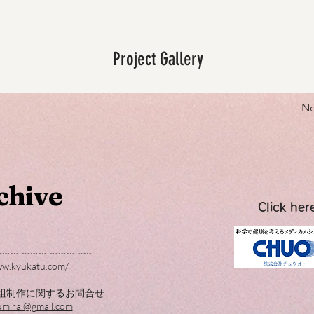
Project Gallery
Ne
chive
Click here
~~~~~~~~~~~~~~~~~
ww.kyukatu.com/
組制作に関するお問合せ
umirai@gmail.com