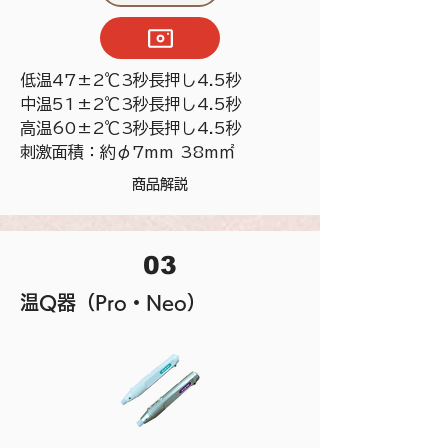
低温47±2℃3秒長押し4.5秒
中温51±2℃3秒長押し4.5秒
高温60±2℃3秒長押し4.5秒
刺激面積：約φ7mm 38m㎡
商品解説
03
温Q器（Pro・Neo）