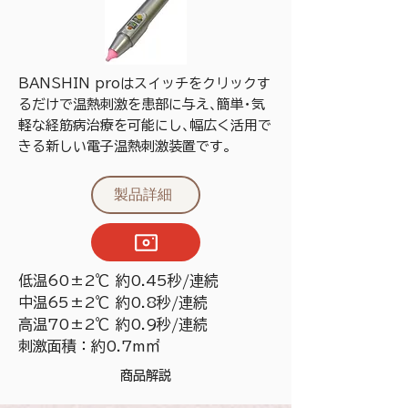
BANSHIN proはスイッチをクリックす
るだけで温熱刺激を患部に与え､簡単･気
軽な経筋病治療を可能にし､幅広く活用で
きる新しい電子温熱刺激装置です。
製品詳細
低温60±2℃ 約0.45秒/連続
中温65±2℃ 約0.8秒/連続
高温70±2℃ 約0.9秒/連続
刺激面積：約0.7m㎡
商品解説