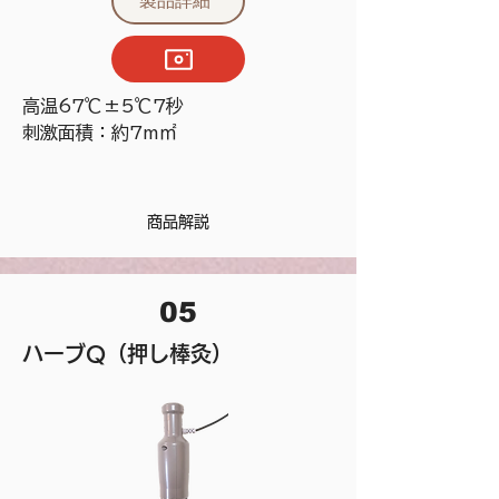
製品詳細
高温67℃±5℃7秒
刺激面積：約7m㎡
商品解説
05
ハーブQ（押し棒灸）