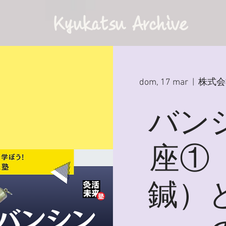
Kyukatsu Archive
dom, 17 mar
  |  
株式会
バン
座①
鍼）