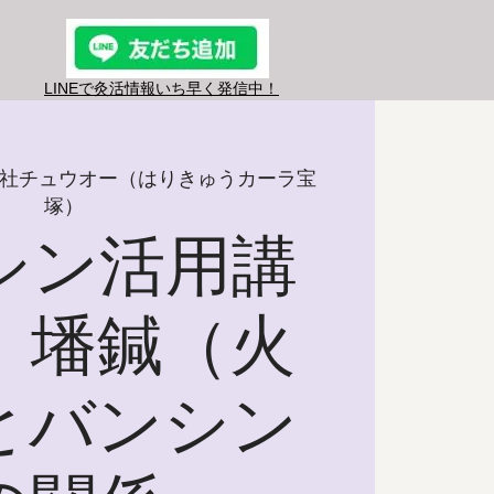
LINEで灸活情報​いち早く発信中！
社チュウオー（はりきゅうカーラ宝
塚）
シン活用講
 墦鍼（火
とバンシン