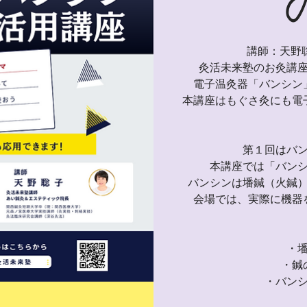
講師：天野
灸活未来塾のお灸講
電子温灸器「バンシン
本講座はもぐさ灸にも電
第１回はバ
本講座では「バン
バンシンは墦鍼（火鍼
会場では、実際に機器
・
・鍼
・バン