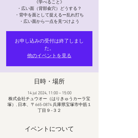
《学べること》
・広い面（背部兪穴）どうする？
・背中を面として捉えるー乱れ打ち
・広い面から一点を見つけよう
お申し込みの受付は終了しまし
た。
他のイベントを見る
日時・場所
14 jul 2024, 11:00 – 15:00
株式会社チュウオー（はりきゅうカーラ宝
塚）, 日本、〒665-0874 兵庫県宝塚市中筋１
丁目９−３２
イベントについて