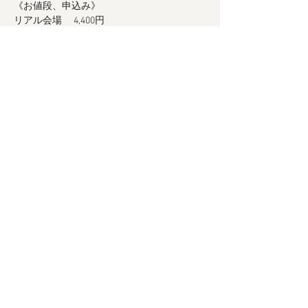
《お値段、申込み》
リアル会場　 4,400円
ZOOM　　　2,200円
お申し込みはコチラ
https://yaito-
station.com/kyuukatu/courseschedule202401/
★ 電子温灸器のレンタルは、台数に限りが
ありますのでお早めにご相談ください。
続きを読む >>
このイベントをシェア
Kyukatsu Archive
プライバシーポリシー