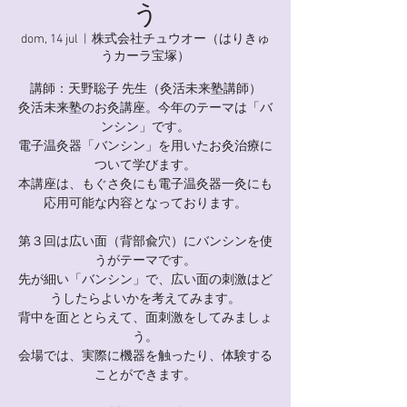
う
dom, 14 jul
  |  
株式会社チュウオー（はりきゅ
うカーラ宝塚）
講師：天野聡子 先生（灸活未来塾講師）
灸活未来塾のお灸講座。今年のテーマは「バ
ンシン」です。
電子温灸器「バンシン」を用いたお灸治療に
ついて学びます。
本講座は、もぐさ灸にも電子温灸器一灸にも
応用可能な内容となっております。
第３回は広い面（背部兪穴）にバンシンを使
うがテーマです。
先が細い「バンシン」で、広い面の刺激はど
うしたらよいかを考えてみます。
背中を面ととらえて、面刺激をしてみましょ
う。
会場では、実際に機器を触ったり、体験する
ことができます。