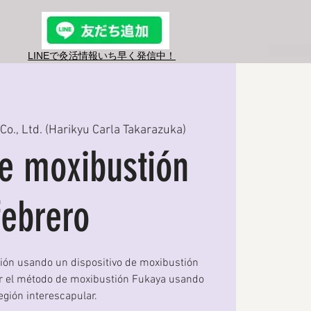
LINEで灸活情報​いち早く発信中！
Co., Ltd. (Harikyu Carla Takarazuka)
e moxibustión
febrero
ión usando un dispositivo de moxibustión
er el método de moxibustión Fukaya usando
región interescapular.