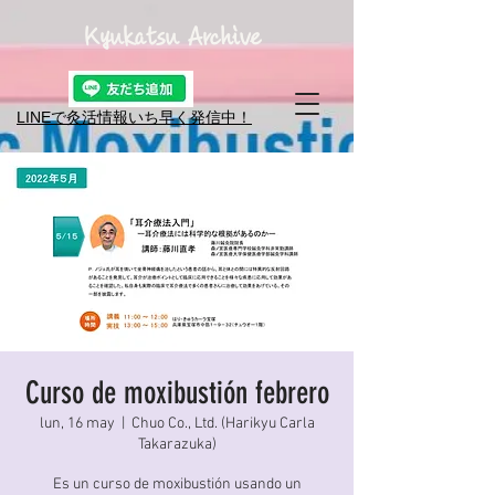
Kyukatsu Archive
LINEで灸活情報​いち早く発信中！
Curso de moxibustión febrero
lun, 16 may
  |  
Chuo Co., Ltd. (Harikyu Carla
Takarazuka)
Es un curso de moxibustión usando un