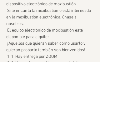
dispositivo electrónico de moxibustión.
 Si le encanta la moxibustión o está interesado 
en la moxibustión electrónica, únase a 
nosotros.
 El equipo electrónico de moxibustión está 
disponible para alquiler.
 ¡Aquellos que quieran saber cómo usarlo y 
quieran probarlo también son bienvenidos!
 1. 1. Hay entrega por ZOOM.
 2. 2. Hay un lugar real (¡recomendado!)
続きを読む >>
このイベントをシェア