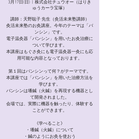
3月17日(日)
  |  
株式会社チュウオー（はりき
ゅうカーラ宝塚）
講師：天野聡子 先生（灸活未来塾講師）
灸活未来塾のお灸講座。今年のテーマは「バ
ンシン」です。
電子温灸器「バンシン」を用いたお灸治療に
ついて学びます。
本講座はもぐさ灸にも電子温灸器一灸にも応
用可能な内容となっております。
第１回はバンシンって何？がテーマです。
本講座では「バンシン」を用いた治療方法を
学びます。
バンシンは墦鍼（火鍼）を再現する機器とし
て開発されました。
会場では、実際に機器を触ったり、体験する
ことができます。
《学べること》
・墦鍼（火鍼）について
・鍼のようにお灸を使おう