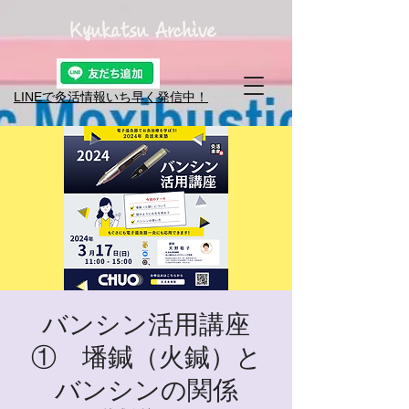
Kyukatsu Archive
LINEで灸活情報​いち早く発信中！
バンシン活用講座
① 墦鍼（火鍼）と
バンシンの関係