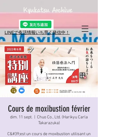
Kyukatsu Archive
LINEで灸活情報​いち早く発信中！
Cours de moxibustion février
dim. 11 sept.
  |  
Chuo Co., Ltd. (Harikyu Carla
Takarazuka)
C&#39;est un cours de moxibustion utilisant un