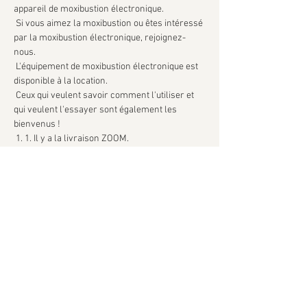
appareil de moxibustion électronique.
 Si vous aimez la moxibustion ou êtes intéressé 
par la moxibustion électronique, rejoignez-
nous.
 L'équipement de moxibustion électronique est 
disponible à la location.
 Ceux qui veulent savoir comment l'utiliser et 
qui veulent l'essayer sont également les 
bienvenus !
 1. 1. Il y a la livraison ZOOM.
 2. 2. Il y a un vrai lieu (recommandé!)
続きを読む >>
このイベントをシェア